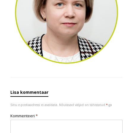
Lisa kommentaar
Sinu e-postiaadressi ei avaldata.
Nõutavad väljad on tähistatud
*
-ga
Kommenteeri
*